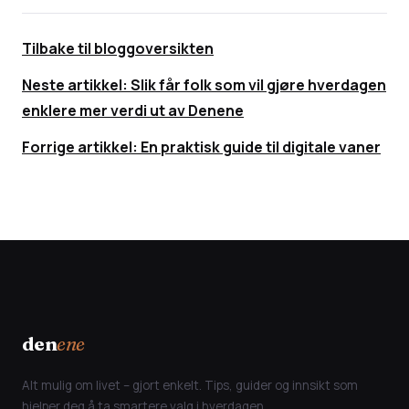
Tilbake til bloggoversikten
Neste artikkel: Slik får folk som vil gjøre hverdagen
enklere mer verdi ut av Denene
Forrige artikkel: En praktisk guide til digitale vaner
den
ene
Alt mulig om livet – gjort enkelt. Tips, guider og innsikt som
hjelper deg å ta smartere valg i hverdagen.