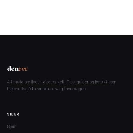
den
ene
Alt mulig om livet – gjort enkelt. Tips, guider og innsikt som
hjelper deg å ta smartere valg i hverdagen.
SIDER
Hjem