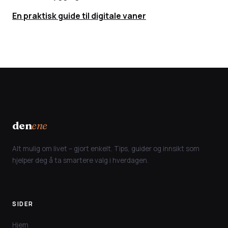
En praktisk guide til digitale vaner
den
ene
Alt mulig om livet – gjort enkelt. Tips, guider og innsikt som
hjelper deg å ta smartere valg i hverdagen.
SIDER
Hjem