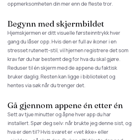
oppmerksomheten
din mer enn de fleste tror.
Begynn med skjermbildet
Hjemskjermen er ditt visuelle førsteinntrykk hver
gang du låser opp. Hvis den er full av ikoner i en
stresset rutenett-stil, vil hjernen registrere det som
krav før du har bestemt deg for hva du skal gjøre.
Reduser til én skjerm med de appene du faktisk
bruker daglig. Resten kan ligge i biblioteket og
hentes via søk når du trenger det.
Gå gjennom appene én etter én
Sett av tjue minutter og åpne hver app du har
installert. Spør deg selv: når brukte jeg denne sist, og
hva er den til? Hvis svaret er «vet ikke» eller