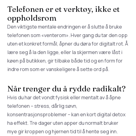
Telefonen er et verktøy, ikke et
oppholdsrom
Den viktigste mentale endringen er å slutte å bruke
telefonen som «venterom». Hver gang du tar den opp
uten et konkret formål, åpner du døra for digitalt rot. Å
lære seg å la den ligge, eller la skjermen være låst i
køen på butikken, gir tilbake både tid og en form for
indre rom som er vanskeligere å sette ord på.
Når trenger du å rydde radikalt?
Hvis du har det vondt fysisk eller mentalt av å åpne
telefonen – stress, dårlig søvn,
konsentrasjonsproblemer – kan en kort digital detox
ha effekt. Tre dager uten apper du normalt bruker
mye gir kroppen og hjernen tid til å hente seg inn.